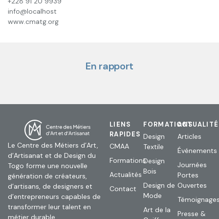
+228 91 20 9939
info@localhost
www.cmatg.org
En rapport
LIENS
FORMATIONS
ACTUALIT
RAPIDES
Design
Articles
Le Centre des Métiers d’Art,
CMAA
Textile
Événements
d’Artisanat et de Design du
Formations
Design
Journées
Togo forme une nouvelle
Bois
Actualités
Portes
génération de créateurs,
Design de
Ouvertes
d’artisans, de designers et
Contact
Mode
d’entrepreneurs capables de
Témoignage
transformer leur talent en
Art de la
Presse &
métier durable.