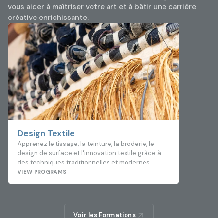
vous aider à maîtriser votre art et à bâtir une carrière
créative enrichissante.
Design
Maîtrisez
bois, l'a
alliant cr
Design Textile
Apprenez le tissage, la teinture, la broderie, le
design de surface et l'innovation textile grâce à
des techniques traditionnelles et modernes.
VIEW PROGRAMS
VIEW PR
Voir les Formations